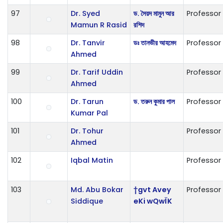
97
Dr. Syed
ড. সৈয়দ মামুন আর
Professor
Mamun R Rasid
রশিদ
98
Dr. Tanvir
ডঃ তানভীর আহমেদ
Professor
Ahmed
99
Dr. Tarif Uddin
Professor
Ahmed
100
Dr. Tarun
ড. তরুন কুমার পাল
Professor
Kumar Pal
101
Dr. Tohur
Professor
Ahmed
102
Iqbal Matin
Professor
103
Md. Abu Bokar
†gvt Avey
Professor
Siddique
eKi wQwÏK