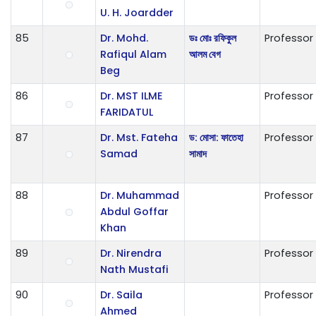
U. H. Joardder
85
Dr. Mohd.
ডঃ মোঃ রফিকুল
Professor
Rafiqul Alam
আলম বেগ
Beg
86
Dr. MST ILME
Professor
FARIDATUL
87
Dr. Mst. Fateha
ড: মোসা: ফাতেহা
Professor
Samad
সামাদ
88
Dr. Muhammad
Professor
Abdul Goffar
Khan
89
Dr. Nirendra
Professor
Nath Mustafi
90
Dr. Saila
Professor
Ahmed