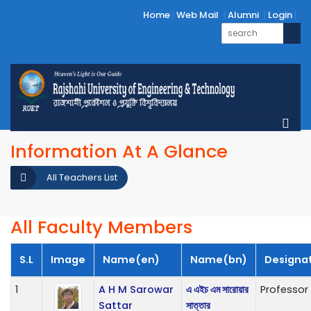
Home
Web Mail
Alumni
Login
Information At A Glance
All Teachers List
All Faculty Members
S.L
Image
Name(en)
Name(bn)
Designa
1
A H M Sarowar
এ এইচ এম সারোয়ার
Professor
Sattar
সাত্তার