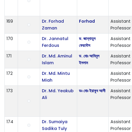
169
Dr. Forhad
Forhad
Assistant
Zaman
Professor
170
Dr. Jannatul
ড. জান্নাতুল
Assistant
Ferdous
ফেরদৌস
Professor
171
Dr. Md. Aminul
ড. মোঃ আমিনুল
Assistant
Islam
ইসলাম
Professor
172
Dr. Md. Mintu
Assistant
Miah
Professor
173
Dr. Md. Yeakub
ডঃ মোঃ ইয়াকুব আলী
Assistant
Ali
Professor
174
Dr. Sumaiya
Assistant
Sadika Tuly
Professor