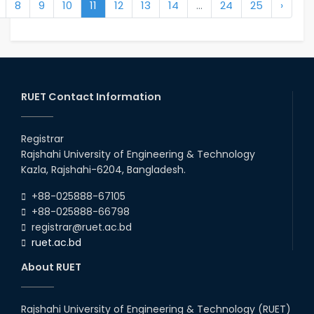
8
9
10
11
12
13
14
...
24
25
›
RUET Contact Information
Registrar
Rajshahi University of Engineering & Technology
Kazla, Rajshahi-6204, Bangladesh.
+88-025888-67105
+88-025888-66798
registrar@ruet.ac.bd
ruet.ac.bd
About RUET
Rajshahi University of Engineering & Technology (RUET)