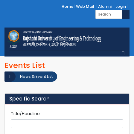
Home
Web Mail
Alumni
Login
Events List
News & Event List
Specific Search
Title/Headline