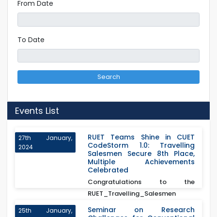
From Date
To Date
Search
Events List
RUET Teams Shine in CUET
27th January,
CodeStorm 1.0: Travelling
2024
Salesmen Secure 8th Place,
Multiple Achievements
Celebrated
Congratulations to the
RUET_Travelling_Salesmen
team (Arnab Baishnab, Sayeef
Seminar on Research
25th January,
Mah...