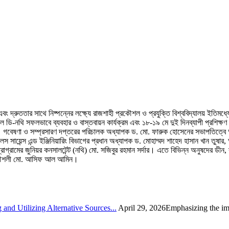
া এবং দ্রুততার সাথে নিষ্পন্নের লক্ষ্যে রাজশাহী প্রকৌশল ও প্রযুক্তি বিশ্ববিদ্যালয় ইতিমধ
ালে ডি-নথি সফলভাবে ব্যবহার ও বাস্তবায়ন কার্যক্রম এবং ১৮-১৯ মে দুই দিনব্যাপী প্রশিক্
 আলম। গবেষণা ও সম্প্রসারণ দপ্তরের পরিচালক অধ্যাপক ড. মো. ফারুক হোসেনের সভাপতিত
ায়েন্স এন্ড ইঞ্জিনিয়ারিং বিভাগের প্রধান অধ্যাপক ড. মোহাম্মদ শাহেদ হাসান খান তুষার, অ
গ্রামের জুনিয়র কনসালটেন্ট (নথি) মো. সজিবুর রহমান সর্দার। এতে বিভিন্ন অনুষদের ডীন, 
 প্রকৌশলী মো. আসিফ আল আমিন।
nd Utilizing Alternative Sources...
April 29, 2026Emphasizing the imp