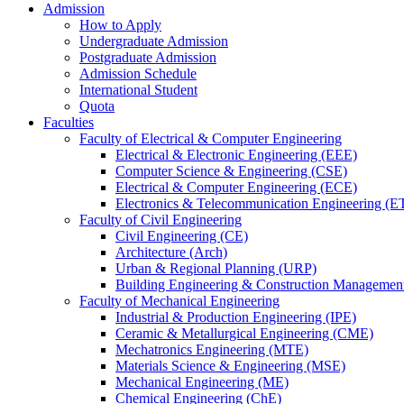
Admission
How to Apply
Undergraduate Admission
Postgraduate Admission
Admission Schedule
International Student
Quota
Faculties
Faculty of Electrical & Computer Engineering
Electrical & Electronic Engineering (EEE)
Computer Science & Engineering (CSE)
Electrical & Computer Engineering (ECE)
Electronics & Telecommunication Engineering (E
Faculty of Civil Engineering
Civil Engineering (CE)
Architecture (Arch)
Urban & Regional Planning (URP)
Building Engineering & Construction Manageme
Faculty of Mechanical Engineering
Industrial & Production Engineering (IPE)
Ceramic & Metallurgical Engineering (CME)
Mechatronics Engineering (MTE)
Materials Science & Engineering (MSE)
Mechanical Engineering (ME)
Chemical Engineering (ChE)