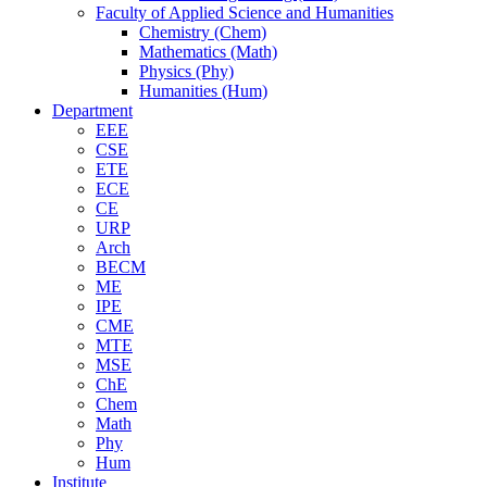
Faculty of Applied Science and Humanities
Chemistry (Chem)
Mathematics (Math)
Physics (Phy)
Humanities (Hum)
Department
EEE
CSE
ETE
ECE
CE
URP
Arch
BECM
ME
IPE
CME
MTE
MSE
ChE
Chem
Math
Phy
Hum
Institute