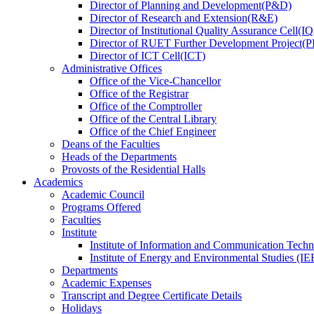
Director
of
Planning and Development(P&D)
Director
of
Research and Extension(R&E)
Director
of
Institutional Quality Assurance Cell(
Director
of
RUET Further Development Project
Director
of
ICT Cell(ICT)
Administrative Offices
Office
of
the Vice-Chancellor
Office
of
the Registrar
Office
of
the Comptroller
Office
of
the Central Library
Office
of
the Chief Engineer
Deans
of
the Faculties
Heads
of
the Departments
Provosts
of
the Residential Halls
Academics
Academic Council
Programs Offered
Faculties
Institute
Institute of Information and Communication Tech
Institute of Energy and Environmental Studies (IE
Departments
Academic Expenses
Transcript
and
Degree Certificate Details
Holidays