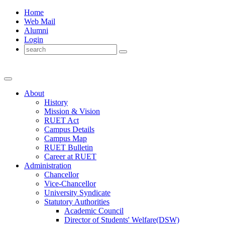
Home
Web Mail
Alumni
Login
About
History
Mission & Vision
RUET Act
Campus Details
Campus Map
RUET Bulletin
Career
at
RUET
Administration
Chancellor
Vice-Chancellor
University Syndicate
Statutory Authorities
Academic Council
Director
of
Students' Welfare(DSW)