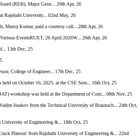
 Board (REB), Major Gene...
29th Apr, 26
 Rajshahi University...
02nd May, 26
, Manoj Kumar, paid a courtesy call...
28th Apr, 26
h Various EventsRUET, 26 April 2026W...
26th Apr, 26
...
13th Dec, 25
25
ssor, College of Engineer...
17th Dec, 25
s held on October 16, 2025, at the CSE Sem...
16th Oct, 25
 (DAT) workshop was held at the Department of Com...
08th Nov, 25
Vadim Issakov from the Technical University of Braunsch...
24th Oct,
niversity of Engineering &...
18th Oct, 25
rack Platoon' from Rajshahi University of Engineering &...
22nd