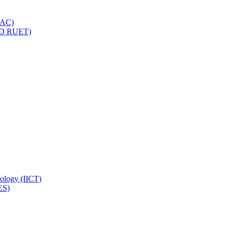
IQAC)
(PD RUET)
nology (IICT)
ES)