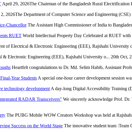
T
April 29, 2026The Chairman of the Bangladesh Rural Electrification
2, 2026The Department of Computer Science and Engineering (CSE) at
ice-Chancellor
The Assistant High Commissioner of India to Bangladesh
Events RUET
World Intellectual Property Day Celebrated at RUET wit
t of Electrical & Electronic Engineering (EEE), Rajshahi University of
l & Electronic Engineering (EEE), Rajshahi University o...
20th Oct, 
roughs
Heartfelt congratulations to Dr. Md. Selim Habib, Assistant Profe
Final-Year Students
A special one-hour career development session wa
ve technology development
A day-long Digital Accessibility Training
 Integrated RADAR Transceivers"
We sincerely acknowledge Prof. Dr. 
ety
The PUBG Mobile WOW Creators Workshop was held at Rajshahi U
eving Success on the World Stage
The innovative student team :Team C