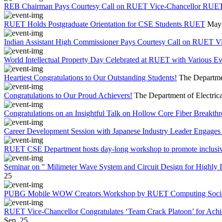
REB Chairman Pays Courtesy Call on RUET Vice-Chancellor RUE
RUET Holds Postgraduate Orientation for CSE Students RUET
May 
Indian Assistant High Commissioner Pays Courtesy Call on RUET V
World Intellectual Property Day Celebrated at RUET with Various 
Heartiest Congratulations to Our Outstanding Students!
The Departmen
Congratulations to Our Proud Achievers!
The Department of Electrica
Congratulations on an Insightful Talk on Hollow Core Fiber Breakth
Career Development Session with Japanese Industry Leader Engages 
RUET CSE Department hosts day-long workshop to promote inclusi
Seminar on " Milimeter Wave System and Circuit Design for Highly
25
PUBG Mobile WOW Creators Workshop by RUET Computing Soci
RUET Vice-Chancellor Congratulates ‘Team Crack Platoon’ for Achi
Sep, 25