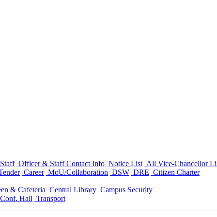
Staff
Officer & Staff Contact Info
Notice List
All Vice-Chancellor Li
Tender
Career
MoU/Collaboration
DSW
DRE
Citizen Charter
en & Cafeteria
Central Library
Campus Security
Conf. Hall
Transport