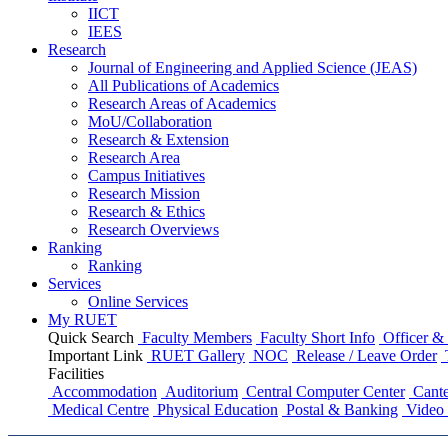
IICT
IEES
Research
Journal of Engineering and Applied Science (JEAS)
All Publications
of
Academics
Research Areas
of
Academics
MoU/Collaboration
Research & Extension
Research Area
Campus Initiatives
Research Mission
Research & Ethics
Research Overviews
Ranking
Ranking
Services
Online Services
My RUET
Quick Search
Faculty Members
Faculty Short Info
Officer & 
Important Link
RUET Gallery
NOC
Release / Leave Order
Facilities
Accommodation
Auditorium
Central Computer Center
Cante
Medical Centre
Physical Education
Postal & Banking
Video 