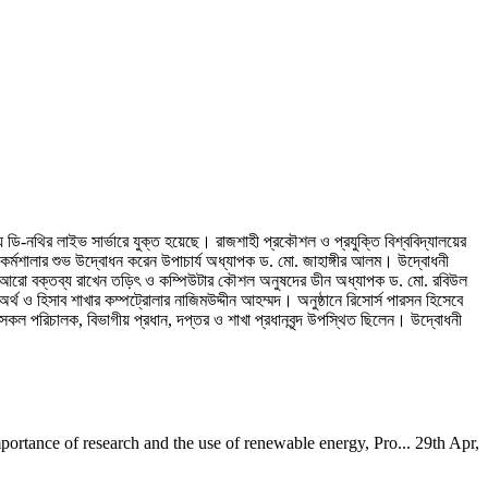
্যে ডি-নথির লাইভ সার্ভারে যুক্ত হয়েছে। রাজশাহী প্রকৌশল ও প্রযুক্তি বিশ্ববিদ্যালয়ের
ষণ কর্মশালার শুভ উদ্বোধন করেন উপাচার্য অধ্যাপক ড. মো. জাহাঙ্গীর আলম। উদ্বোধনী
্বে আরো বক্তব্য রাখেন তড়িৎ ও কম্পিউটার কৌশল অনুষদের ডীন অধ্যাপক ড. মো. রবিউল
র্থ ও হিসাব শাখার কম্পট্রোলার নাজিমউদ্দীন আহম্মদ। অনুষ্ঠানে রিসোর্স পারসন হিসেবে
সকল পরিচালক, বিভাগীয় প্রধান, দপ্তর ও শাখা প্রধানবৃন্দ উপস্থিত ছিলেন। উদ্বোধনী
ortance of research and the use of renewable energy, Pro...
29th Apr,